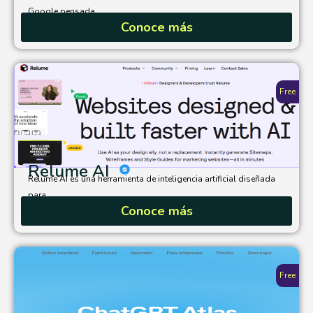
Google pensada...
Conoce más
Free
Relume AI
Relume AI es una herramienta de inteligencia artificial diseñada
para...
Conoce más
Free