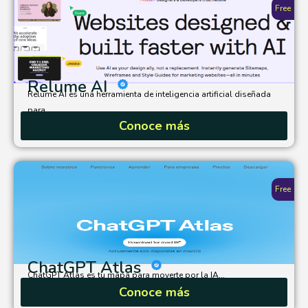
Free
Relume AI
Relume AI es una herramienta de inteligencia artificial diseñada
para...
Conoce más
Free
ChatGPT Atlas
ChatGPT Atlas es tu mapa para moverte por la IA...
Conoce más