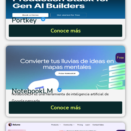
Portkey
Conoce más
Free
NotebookLM
NotebookLM es una herramienta de inteligencia artificial de
Google pensada...
Conoce más