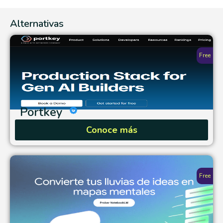
Alternativas
Free
Portkey
Conoce más
Free