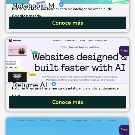
NotebookLM
NotebookLM es una herramienta de inteligencia artificial de
Google pensada...
Conoce más
Free
Relume AI
Relume AI es una herramienta de inteligencia artificial diseñada
para...
Conoce más
Free