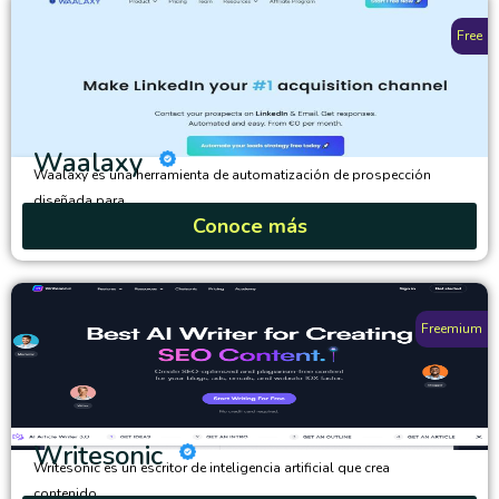
Free
Waalaxy
Waalaxy es una herramienta de automatización de prospección
diseñada para...
Conoce más
Freemium
Writesonic
Writesonic es un escritor de inteligencia artificial que crea
contenido...