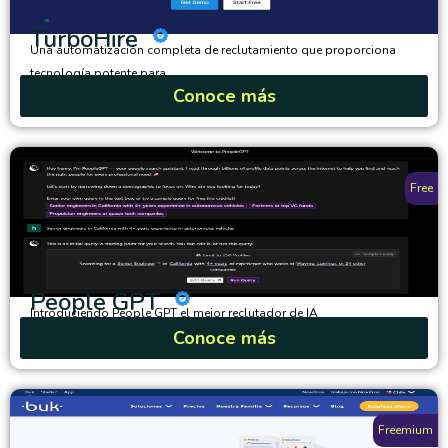
TurboHire
Una automatización completa de reclutamiento que proporciona
tecnología potente para...
Conoce más
Free
People GPT
Introduciendo People GPT el mejor reclutador de IA
Conoce más
Freemium