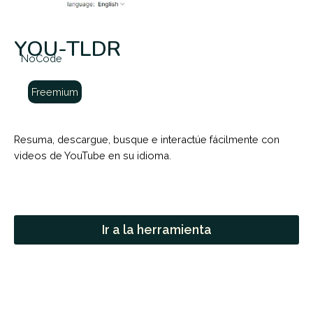
YOU-TLDR
NoCode
Freemium
Resuma, descargue, busque e interactúe fácilmente con
videos de YouTube en su idioma.
Ir a la herramienta