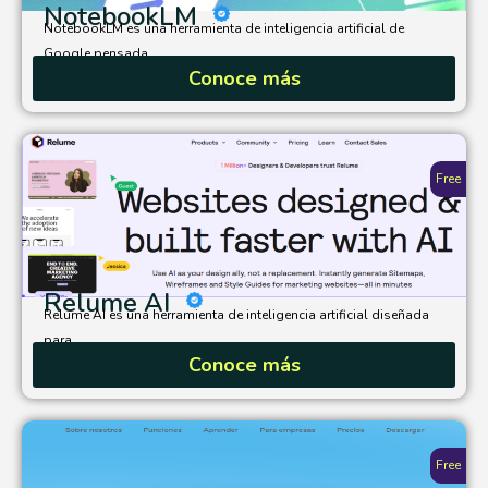
NotebookLM
NotebookLM es una herramienta de inteligencia artificial de
Google pensada...
Conoce más
Free
Relume AI
Relume AI es una herramienta de inteligencia artificial diseñada
para...
Conoce más
Free