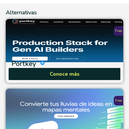
Alternativas
Free
Portkey
Conoce más
Free