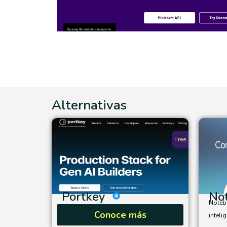
Alternativas
Free
Portkey
No
Noteb
Conoce más
inteli