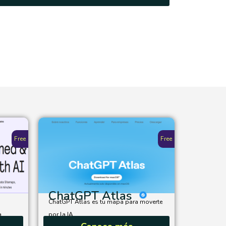
Free
Free
ChatGPT Atlas
ChatGPT Atlas es tu mapa para moverte
...
por la IA...