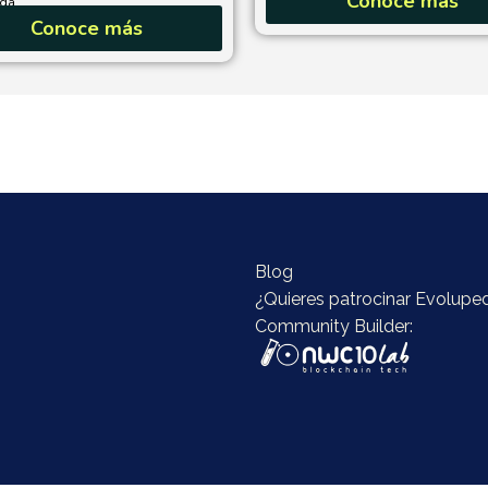
Conoce más
a...
Conoce más
Blog
¿Quieres patrocinar Evolupe
Community Builder: