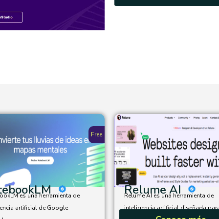
Free
tebookLM
Relume AI
ookLM es una herramienta de
Relume AI es una herramienta de
gencia artificial de Google
inteligencia artificial diseñada para