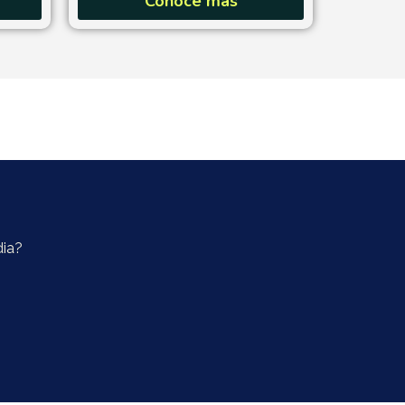
Conoce más
dia?