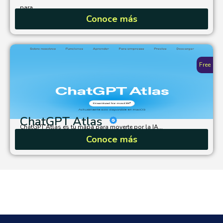
para...
Conoce más
Free
ChatGPT Atlas
ChatGPT Atlas es tu mapa para moverte por la IA...
Conoce más