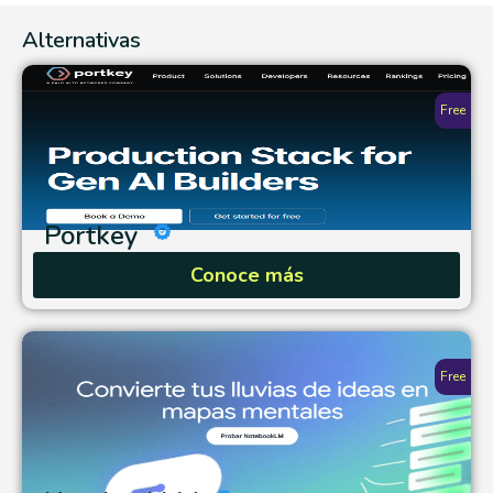
Alternativas
Free
Portkey
Conoce más
Free