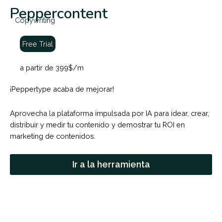
Peppercontent
Copywriting
Free Trial
a partir de 399$/m
¡Peppertype acaba de mejorar!
Aprovecha la plataforma impulsada por IA para idear, crear,
distribuir y medir tu contenido y demostrar tu ROI en
marketing de contenidos.
Ir a la herramienta