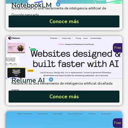
NotebookLM
NotebookLM es una herramienta de inteligencia artificial de
Google pensada...
Conoce más
Free
Relume AI
Relume AI es una herramienta de inteligencia artificial diseñada
para...
Conoce más
Free