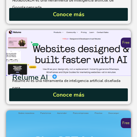
NotebookLM es una herramienta de inteligencia artificial de
Google pensada...
Conoce más
Free
Relume AI
Relume AI es una herramienta de inteligencia artificial diseñada
para...
Conoce más
Free