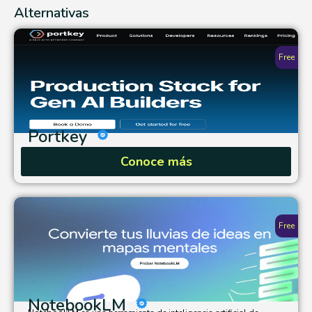
Alternativas
Free
Portkey
Conoce más
Free
NotebookLM