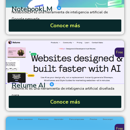
NotebookLM
NotebookLM es una herramienta de inteligencia artificial de
Google pensada...
Conoce más
Free
Relume AI
Relume AI es una herramienta de inteligencia artificial diseñada
para...
Conoce más
Free