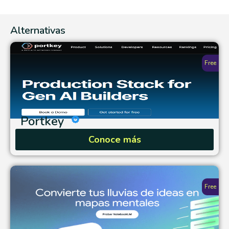
Alternativas
Free
Portkey
Conoce más
Free