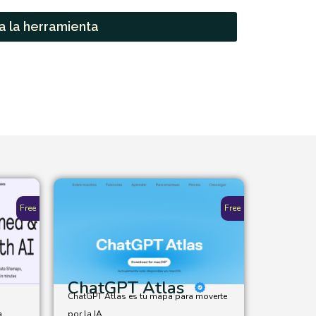
 a la herramienta
Free
Free
ChatGPT Atlas
ChatGPT Atlas es tu mapa para moverte
...
por la IA...