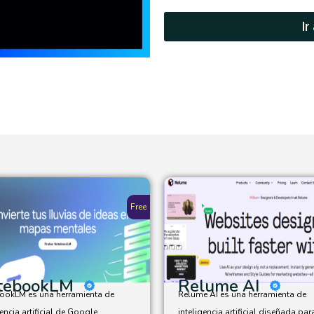
Ir
Free
tebookLM
Relume AI
ookLM es una herramienta de
Relume AI es una herramienta de
gencia artificial de Google
inteligencia artificial diseñada para