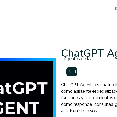
C
ChatGPT A
Agentes de IA
Paid
ChatGPT Agents es una inteli
como asistente especializado
funciones y conocimientos es
como responder consultas, ge
asistir en procesos.