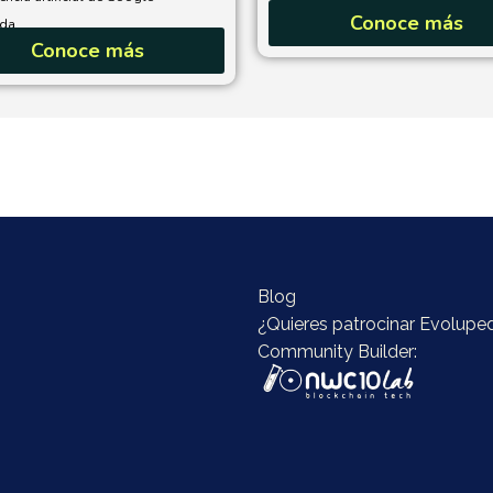
Conoce más
a...
Conoce más
Blog
¿Quieres patrocinar Evolupe
Community Builder: