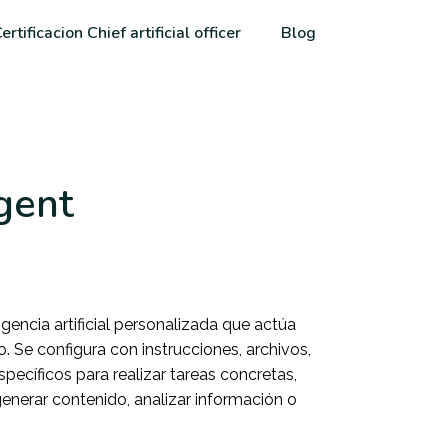
ertificacion Chief artificial officer
Blog
gent
gencia artificial personalizada que actúa
. Se configura con instrucciones, archivos,
pecíficos para realizar tareas concretas,
nerar contenido, analizar información o