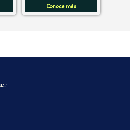
Conoce más
dia?