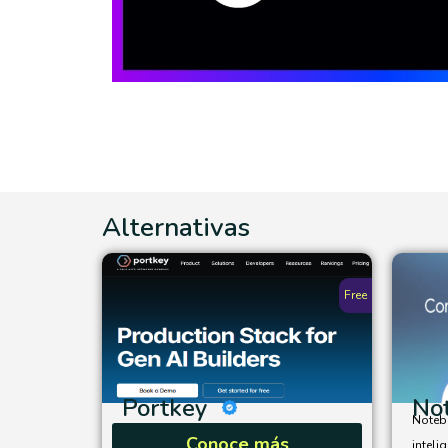
Alternativas
Free
Portkey
No
Noteb
Conoce más
inteli