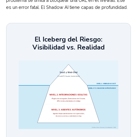
problema se limita a bloquear una URL en el firewall. Ese
es un error fatal. El Shadow AI tiene capas de profundidad.
El Iceberg del Riesgo:
Visibilidad vs. Realidad
SaaS y Web Chat
(ChatGPT, Claude, Gemini Web)
NIVEL 1: VISIBILIDAD DE IT
NIVEL 2 Y 3: SHADOW AI PROFUNDO
NIVEL 2: INTEGRACIONES OCULTAS
Plugins de navegador, Extensiones de Chrome,
APIs no documentadas en código
NIVEL 3: AGENTES AUTÓNOMOS
Agentic AI ejecutando tareas sin supervisión,
Acceso a correo y calendario sin log
Gráfica: Henry Jimenez & Evolupedia © 2026