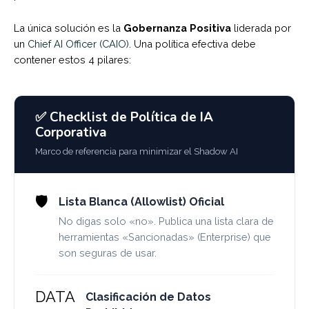
La única solución es la
Gobernanza Positiva
liderada por
un
Chief AI Officer (CAIO)
. Una política efectiva debe
contener estos 4 pilares:
✅ Checklist de Política de IA
Corporativa
Marco de referencia para minimizar el Shadow AI
🛡️
Lista Blanca (Allowlist) Oficial
No digas solo «no». Publica una lista clara de
herramientas «Sancionadas» (Enterprise) que
son seguras de usar.
DATA
Clasificación de Datos