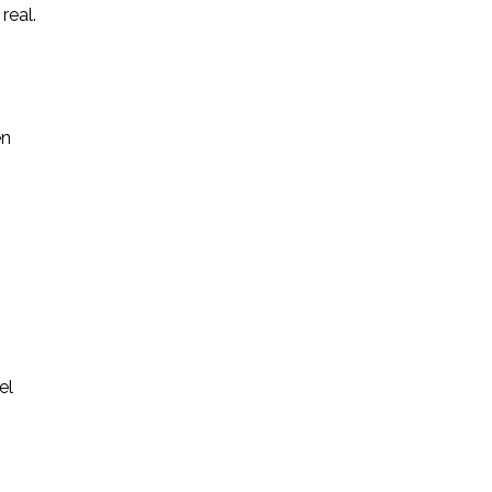
real.
en
el