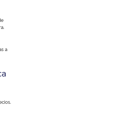
de
ra.
as a
ca
ecios.