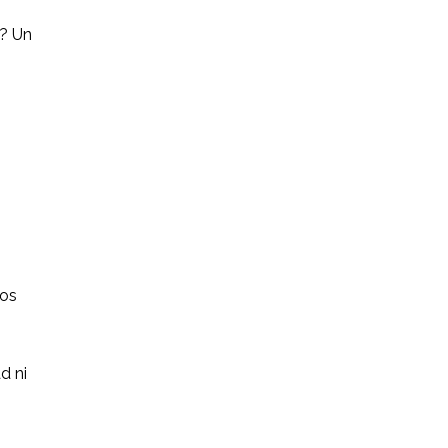
n? Un
ios
d ni