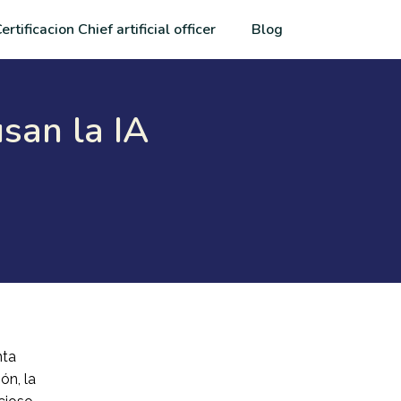
ertificacion Chief artificial officer
Blog
san la IA
nta
ón, la