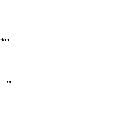
ción
ng con