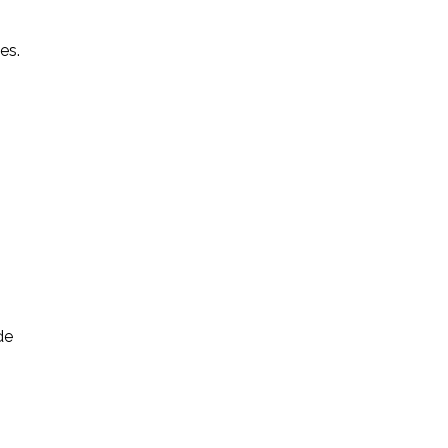
es.
de