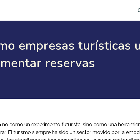
C
mo empresas turísticas u
umentar reservas
a
no como un experimento futurista, sino como una herramie
ar. El turismo siempre ha sido un sector movido por la emoci