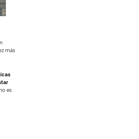
án
vez más
icas
tar
 no es